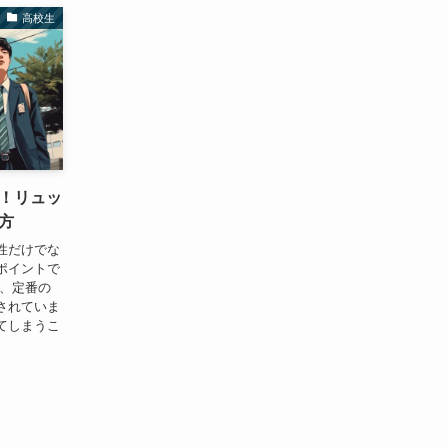
高校生
！リュッ
方
性だけでな
ポイントで
は、定番の
されていま
てしまうこ