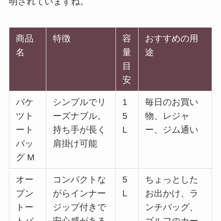
明されていますね。
商品
特徴
容
おすすめの用
名
量
途
目
安
バケ
シンプルでリ
1
毎日のお買い
ツト
ーズナブル。
5
物、レジャ
ート
持ち手が長く
L
ー、ジム通い
バッ
肩掛け可能
グ M
オー
コンパクトな
5
ちょっとした
プン
がらインナー
L
お出かけ、ラ
トー
ジップ付きで
ンチバッグ、