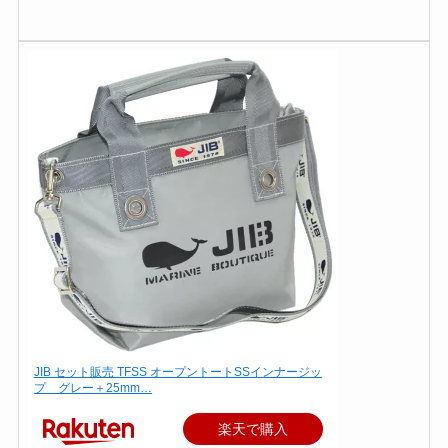
JIB セット販売 TFSS オープントートSSインナージッ
プ グレー＋25mm…
楽天で購入