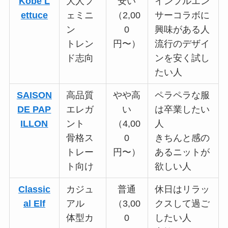
Kobe L
大人フ
安い
インフルエン
ettuce
ェミニ
（2,00
サーコラボに
ン
0
興味がある人
トレン
円〜）
流行のデザイ
ド志向
ンを安く試し
たい人
SAISON
高品質
やや高
ペラペラな服
DE PAP
エレガ
い
は卒業したい
ILLON
ント
（4,00
人
骨格ス
0
きちんと感の
トレー
円〜）
あるニットが
ト向け
欲しい人
Classic
カジュ
普通
休日はリラッ
al Elf
アル
（3,00
クスして過ご
体型カ
0
したい人