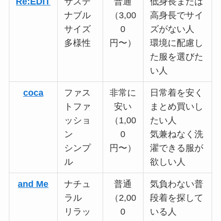
Re:EDIT
サステ
普通
低身長または
ナブル
（3,00
高身長でサイ
サイズ
0
ズがない人
多様性
円〜）
環境に配慮し
た服を選びた
い人
coca
ファス
非常に
日常着を安く
トファ
安い
まとめ買いし
ッショ
（1,00
たい人
ン
0
気兼ねなく洗
シンプ
円〜）
濯できる服が
ル
欲しい人
and Me
ナチュ
普通
気負わない普
ラル
（2,00
段着を探して
リラッ
0
いる人