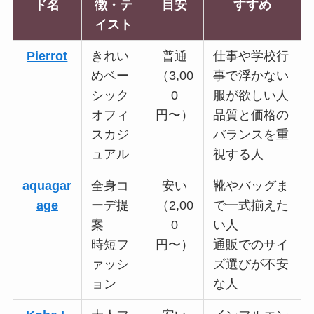
ド名
徴・テ
目安
すすめ
イスト
Pierrot
きれい
普通
仕事や学校行
めベー
（3,00
事で浮かない
シック
0
服が欲しい人
オフィ
円〜）
品質と価格の
スカジ
バランスを重
ュアル
視する人
aquagar
全身コ
安い
靴やバッグま
age
ーデ提
（2,00
で一式揃えた
案
0
い人
時短フ
円〜）
通販でのサイ
ァッシ
ズ選びが不安
ョン
な人