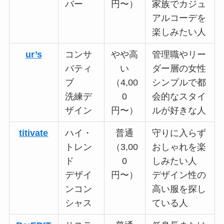
バー
円〜）
家族でカジュ
アルコーデを
楽しみたい人
ur’s
コンサ
やや高
管理職やリー
バティ
い
ダー層の女性
ブ
（4,00
シンプルで都
洗練デ
0
会的なスタイ
ザイン
円〜）
ルが好きな人
titivate
ハイ・
普通
守りに入らず
トレン
（3,00
おしゃれを楽
ド
0
しみたい人
デザイ
円〜）
デザイン性の
ンコン
高い服を探し
シャス
ている人